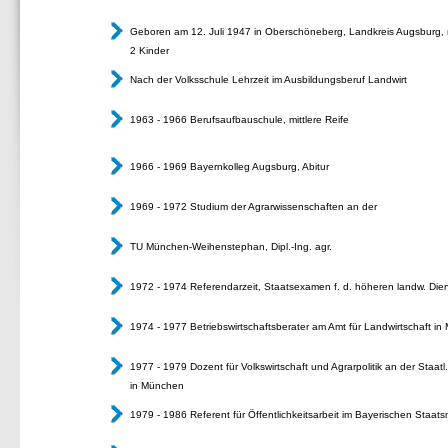
Geboren am 12. Juli 1947 in Oberschöneberg, Landkreis
Augsburg, r
2 Kinder
Nach der Volksschule Lehrzeit im Ausbildungsberuf Landwirt
1963 - 1966 Berufsaufbauschule, mittlere Reife
1966 - 1969 Bayernkolleg Augsburg, Abitur
1969 - 1972 Studium der Agrarwissenschaften an der
TU München-Weihenstephan, Dipl.-Ing. agr.
1972 - 1974 Referendarzeit, Staatsexamen f. d. höheren landw. Die
1974 - 1977 Betriebswirtschaftsberater am Amt für
Landwirtschaft i
1977 - 1979 Dozent für Volkswirtschaft und Agrarpolitik an der Staa
in München
1979 - 1986 Referent für Öffentlichkeitsarbeit im Bayerischen Staats